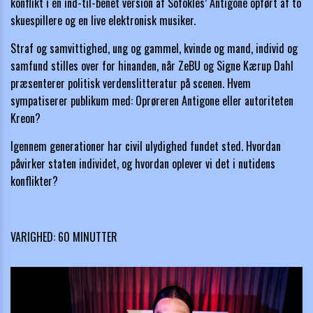
konflikt i en ind-til-benet version af Sofokles’ Antigone opført af to
skuespillere og en live elektronisk musiker.
Straf og samvittighed, ung og gammel, kvinde og mand, individ og
samfund stilles over for hinanden, når ZeBU og Signe Kærup Dahl
præsenterer politisk verdenslitteratur på scenen. Hvem
sympatiserer publikum med: Oprøreren Antigone eller autoriteten
Kreon?
Igennem generationer har civil ulydighed fundet sted. Hvordan
påvirker staten individet, og hvordan oplever vi det i nutidens
konflikter?
VARIGHED: 60 MINUTTER