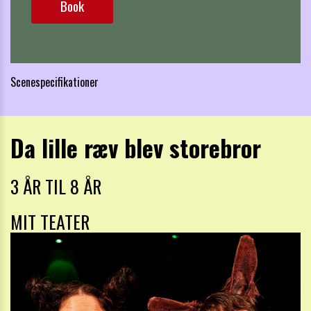
Book
S
cenespecifikationer
Da lille ræv blev storebror
3 ÅR TIL 8 ÅR
MIT TEATER