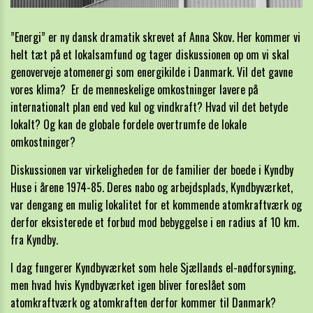
”Energi” er ny dansk dramatik skrevet af Anna Skov. Her kommer vi
helt tæt på et lokalsamfund og tager diskussionen op om vi skal
genoverveje atomenergi som energikilde i Danmark. Vil det gavne
vores klima? Er de menneskelige omkostninger lavere på
internationalt plan end ved kul og vindkraft? Hvad vil det betyde
lokalt? Og kan de globale fordele overtrumfe de lokale
omkostninger?
Diskussionen var virkeligheden for de familier der boede i Kyndby
Huse i årene 1974-85. Deres nabo og arbejdsplads, Kyndbyværket,
var dengang en mulig lokalitet for et kommende atomkraftværk og
derfor eksisterede et forbud mod bebyggelse i en radius af 10 km.
fra Kyndby.
I dag fungerer Kyndbyværket som hele Sjællands el-nødforsyning,
men hvad hvis Kyndbyværket igen bliver foreslået som
atomkraftværk og atomkraften derfor kommer til Danmark?