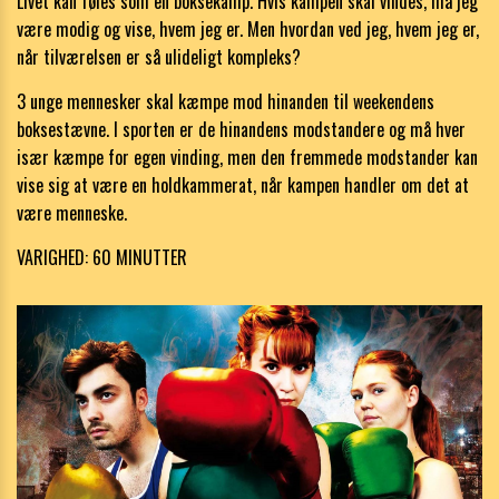
Livet kan føles som en boksekamp. Hvis kampen skal vindes, må jeg
være modig og vise, hvem jeg er. Men hvordan ved jeg, hvem jeg er,
når tilværelsen er så ulideligt kompleks?
3 unge mennesker skal kæmpe mod hinanden til weekendens
boksestævne. I sporten er de hinandens modstandere og må hver
især kæmpe for egen vinding, men den fremmede modstander kan
vise sig at være en holdkammerat, når kampen handler om det at
være menneske.
VARIGHED: 60 MINUTTER