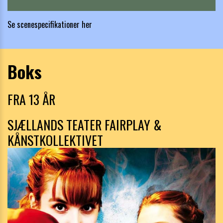
Se scenespecifikationer her
Boks
FRA 13 ÅR
SJÆLLANDS TEATER FAIRPLAY &
KÅNSTKOLLEKTIVET