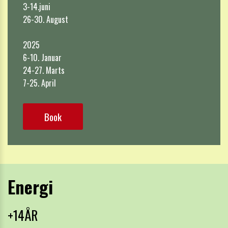
3-14.juni

26-30. August

2025

6-10. Januar

24-27. Marts

7-25. April
Book
Energi
+14ÅR