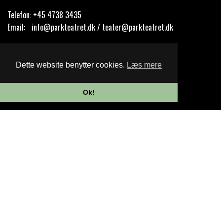
Telefon:
+45 4738 3435
Email:
info@parkteatret.dk / teater@parkteatret.dk
Cookie- og privatlivspolitik
Dette website benytter cookies.
Læs mere
Website og billetsystem fra ebillet a/s
Ok!