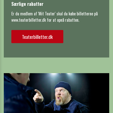
Særlige rabatter
Er du medlem af 'Mit Teater' skal du købe billetterne på 
www.teaterbilletter.dk for at opnå rabatten.
Teaterbilletter.dk