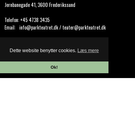
Jernbanegade 41, 3600 Frederikssund
Telefon:
+45 4738 3435
Email:
info@parkteatret.dk / teater@parkteatret.dk
Cookie- og privatlivspolitik
Dette website benytter cookies.
Læs mere
Website og billetsystem fra ebillet a/s
Ok!